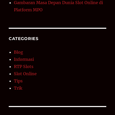
Gambaran Masa Depan Dunia Slot Online di
Platform MPO
CATEGORIES
Blog
Informasi
RTP Slots
Slot Online
Tips
Trik