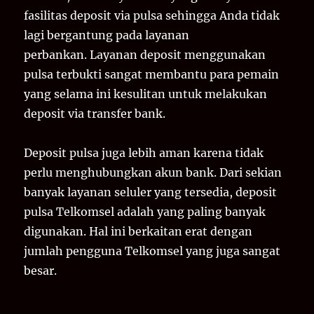
fasilitas deposit via pulsa sehingga Anda tidak
lagi bergantung pada layanan
perbankan.
Layanan deposit menggunakan
pulsa terbukti sangat membantu para pemain
yang selama ini kesulitan untuk melakukan
deposit via transfer bank.
Deposit pulsa juga lebih aman karena tidak
perlu menghubungkan akun bank. Dari sekian
banyak layanan seluler yang tersedia, deposit
pulsa Telkomsel adalah yang paling banyak
digunakan.
Hal ini berkaitan erat dengan
jumlah pengguna Telkomsel yang juga sangat
besar.