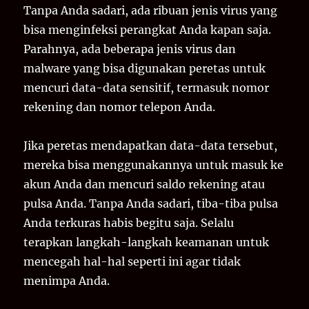
Tanpa Anda sadari, ada ribuan jenis virus yang
bisa menginfeksi perangkat Anda kapan saja.
Parahnya, ada beberapa jenis virus dan
malware yang bisa digunakan peretas untuk
mencuri data-data sensitif, termasuk nomor
rekening dan nomor telepon Anda.
Jika peretas mendapatkan data-data tersebut,
mereka bisa menggunakannya untuk masuk ke
akun Anda dan mencuri saldo rekening atau
pulsa Anda.
Tanpa Anda sadari, tiba-tiba pulsa
Anda terkuras habis begitu saja. Selalu
terapkan langkah-langkah keamanan untuk
mencegah hal-hal seperti ini agar tidak
menimpa Anda.