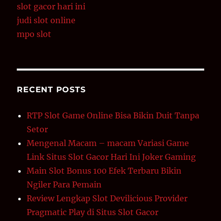
slot gacor hari ini
judi slot online
mpo slot
RECENT POSTS
RTP Slot Game Online Bisa Bikin Duit Tanpa
Setor
Mengenal Macam – macam Variasi Game
Link Situs Slot Gacor Hari Ini Joker Gaming
Main Slot Bonus 100 Efek Terbaru Bikin
Ngiler Para Pemain
Review Lengkap Slot Devilicious Provider
Pragmatic Play di Situs Slot Gacor