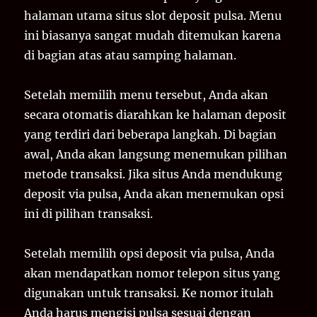
halaman utama situs
slot deposit pulsa
.
Menu
ini biasanya sangat mudah ditemukan karena
di bagian atas atau samping halaman.
Setelah memilih menu tersebut, Anda akan
secara otomatis diarahkan ke halaman deposit
yang terdiri dari beberapa langkah.
Di bagian
awal, Anda akan langsung menemukan pilihan
metode transaksi. Jika situs Anda mendukung
deposit via pulsa, Anda akan menemukan opsi
ini di pilihan transaksi.
Setelah memilih opsi deposit via pulsa, Anda
akan mendapatkan nomor telepon situs yang
digunakan untuk transaksi.
Ke nomor itulah
Anda harus mengisi pulsa sesuai dengan