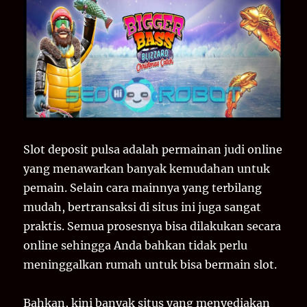
Slot deposit pulsa
adalah permainan judi online
yang menawarkan banyak kemudahan untuk
pemain.
Selain cara mainnya yang terbilang
mudah, bertransaksi di situs ini juga sangat
praktis. Semua prosesnya bisa dilakukan secara
online sehingga Anda bahkan tidak perlu
meninggalkan rumah untuk bisa bermain slot.
Bahkan, kini banyak situs yang menyediakan