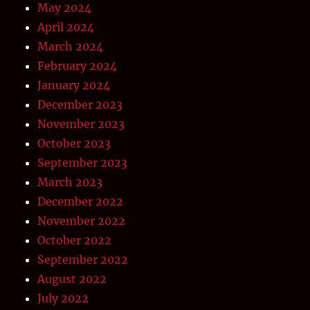
May 2024
April 2024
March 2024
February 2024
January 2024
December 2023
November 2023
October 2023
September 2023
March 2023
December 2022
November 2022
October 2022
September 2022
August 2022
July 2022