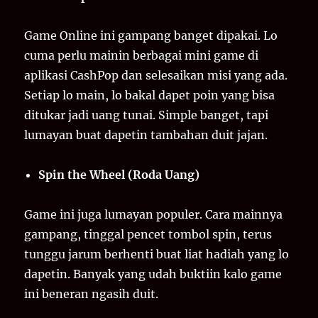
Game Online ini gampang banget dipakai. Lo
cuma perlu mainin berbagai mini game di
aplikasi CashPop dan selesaikan misi yang ada.
Setiap lo main, lo bakal dapet poin yang bisa
ditukar jadi uang tunai. Simple banget, tapi
lumayan buat dapetin tambahan duit jajan.
Spin the Wheel (Roda Uang)
Game ini juga lumayan populer. Cara mainnya
gampang, tinggal pencet tombol spin, terus
tunggu jarum berhenti buat liat hadiah yang lo
dapetin. Banyak yang udah buktiin kalo game
ini beneran ngasih duit.