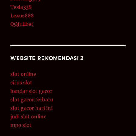
Tesla338
Lexus888
QQfullbet
WEBSITE REKOMENDASI 2
slot online
situs slot
bandar slot gacor
slot gacor terbaru
slot gacor hari ini
judi slot online
mpo slot