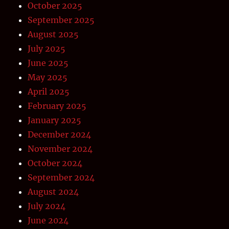
October 2025
September 2025
August 2025
July 2025
June 2025
May 2025
April 2025
February 2025
January 2025
December 2024
November 2024
October 2024
September 2024
August 2024
July 2024
June 2024