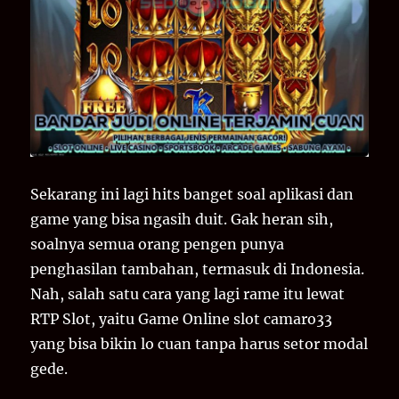
Sekarang ini lagi hits banget soal aplikasi dan
game yang bisa ngasih duit. Gak heran sih,
soalnya semua orang pengen punya
penghasilan tambahan, termasuk di Indonesia.
Nah, salah satu cara yang lagi rame itu lewat
RTP Slot, yaitu Game Online slot camaro33
yang bisa bikin lo cuan tanpa harus setor modal
gede.