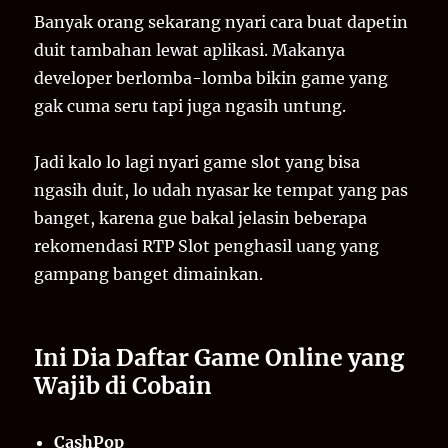
Banyak orang sekarang nyari cara buat dapetin
duit tambahan lewat aplikasi. Makanya
developer berlomba-lomba bikin game yang
gak cuma seru tapi juga ngasih untung.
Jadi kalo lo lagi nyari game slot yang bisa
ngasih duit, lo udah nyasar ke tempat yang pas
banget, karena gue bakal jelasin beberapa
rekomendasi RTP Slot penghasil uang yang
gampang banget dimainkan.
Ini Dia Daftar Game Online yang
Wajib di Cobain
CashPop