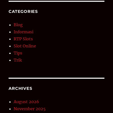
CATEGORIES
Blog
Informasi
RTP Slots
Slot Online
Tips
Trik
ARCHIVES
August 2026
November 2025