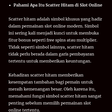
Pahami Apa Itu Scatter Hitam di Slot Online
Scatter hitam adalah simbol khusus yang hadir
dalam permainan slot online modern. Simbol
ini sering kali menjadi kunci untuk membuka
fitur bonus seperti free spins atau multiplier.
Tidak seperti simbol lainnya, scatter hitam
tidak perlu berada dalam garis pembayaran
tertentu untuk memberikan keuntungan.
Kehadiran scatter hitam memberikan
kesempatan tambahan bagi pemain untuk
meraih kemenangan besar. Oleh karena itu,
memahami fungsi simbol scatter hitam sangat
penting sebelum memilih permainan slot
online tertentu.