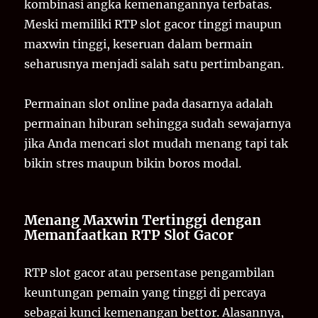
kombinasi angka kemenangannya terbatas.
Meski memiliki RTP slot gacor tinggi maupun
maxwin tinggi, keseruan dalam bermain
seharusnya menjadi salah satu pertimbangan.
Permainan slot online pada dasarnya adalah
permainan hiburan sehingga sudah sewajarnya
jika Anda mencari slot mudah menang tapi tak
bikin stres maupun bikin boros modal.
Menang Maxwin Tertinggi dengan
Memanfaatkan RTP Slot Gacor
RTP slot gacor atau persentase pengambilan
keuntungan pemain yang tinggi di percaya
sebagai kunci kemenangan bettor. Alasannya,