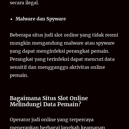
secara ilegal.
Malware dan Spyware
Beberapa situs judi slot online yang tidak resmi
mungkin mengandung malware atau spyware
yang dapat menginfeksi perangkat pemain.
Perangkat yang terinfeksi dapat mencuri data
sensitif dan mengganggu aktivitas online
pemain.
Bagaimana Situs Slot Online
Melindungi Data Pemain?
Operator judi online yang terpercaya
menerapkan berbagai langkah keamanan