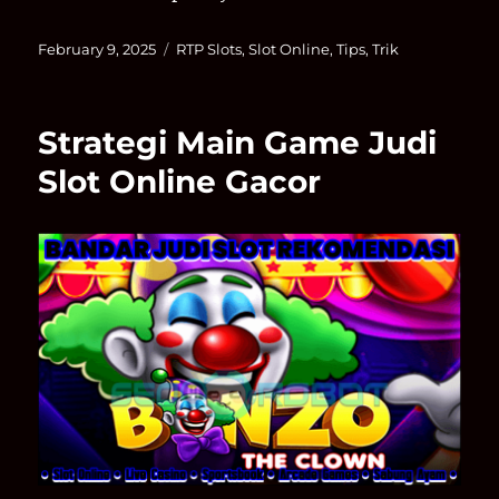
Posted
Categories
February 9, 2025
RTP Slots
,
Slot Online
,
Tips
,
Trik
on
Strategi Main Game Judi
Slot Online Gacor