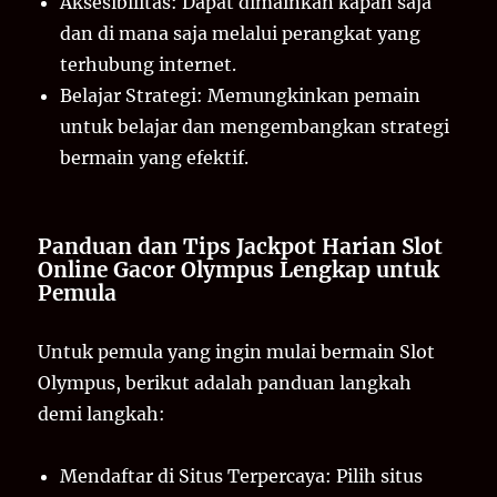
Aksesibilitas: Dapat dimainkan kapan saja
dan di mana saja melalui perangkat yang
terhubung internet.
Belajar Strategi: Memungkinkan pemain
untuk belajar dan mengembangkan strategi
bermain yang efektif.
Panduan dan Tips Jackpot Harian Slot
Online Gacor Olympus Lengkap untuk
Pemula
Untuk pemula yang ingin mulai bermain Slot
Olympus, berikut adalah panduan langkah
demi langkah:
Mendaftar di Situs Terpercaya: Pilih situs