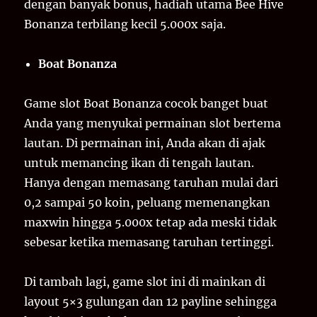
dengan banyak bonus, hadiah utama Bee Hive
Bonanza terbilang kecil 5.000x saja.
Boat Bonanza
Game slot Boat Bonanza cocok banget buat
Anda yang menyukai permainan slot bertema
lautan. Di permainan ini, Anda akan di ajak
untuk memancing ikan di tengah lautan.
Hanya dengan memasang taruhan mulai dari
0,2 sampai 50 koin, peluang memenangkan
maxwin hingga 5.000x tetap ada meski tidak
sebesar ketika memasang taruhan tertinggi.
Di tambah lagi, game slot ini di mainkan di
layout 5×3 gulungan dan 12 payline sehingga