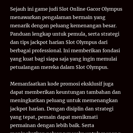
Sejauh ini game judi Slot Online Gacor Olympus
menawarkan pengalaman bermain yang
menarik dengan peluang kemenangan besar.
Panduan lengkap untuk pemula, serta strategi
dan tips jackpot harian Slot Olympus dari
berbagai professional. Ini memberikan fondasi
yang kuat bagi siapa saja yang ingin memulai
petualangan mereka dalam Slot Olympus.
Memanfaatkan kode promosi eksklusif juga
dapat memberikan keuntungan tambahan dan
meningkatkan peluang untuk memenangkan
jackpot harian. Dengan disiplin dan strategi
yang tepat, pemain dapat menikmati
permainan dengan lebih baik. Serta