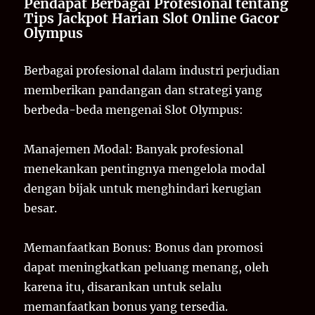
Pendapat Berbagai Profesional tentang
Tips Jackpot Harian Slot Online Gacor
Olympus
Berbagai profesional dalam industri perjudian
memberikan pandangan dan strategi yang
berbeda-beda mengenai Slot Olympus:
Manajemen Modal: Banyak profesional
menekankan pentingnya mengelola modal
dengan bijak untuk menghindari kerugian
besar.
Memanfaatkan Bonus: Bonus dan promosi
dapat meningkatkan peluang menang, oleh
karena itu, disarankan untuk selalu
memanfaatkan bonus yang tersedia.