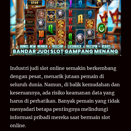
Industri judi slot online semakin berkembang
dengan pesat, menarik jutaan pemain di
seluruh dunia. Namun, di balik kemudahan dan
keseruannya, ada risiko keamanan data yang
harus di perhatikan. Banyak pemain yang tidak
menyadari betapa pentingnya melindungi
informasi pribadi mereka saat bermain slot
online.