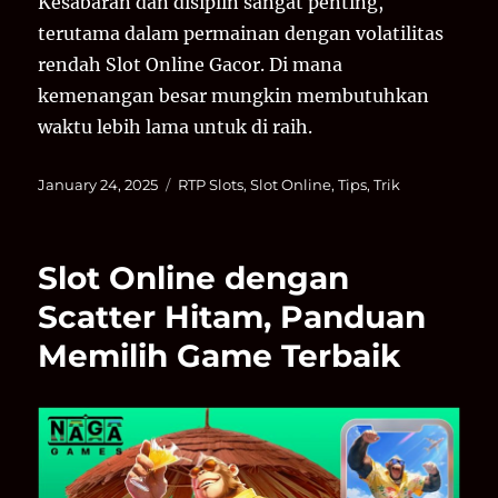
Kesabaran dan disiplin sangat penting,
terutama dalam permainan dengan volatilitas
rendah Slot Online Gacor. Di mana
kemenangan besar mungkin membutuhkan
waktu lebih lama untuk di raih.
Posted
Categories
January 24, 2025
RTP Slots
,
Slot Online
,
Tips
,
Trik
on
Slot Online dengan
Scatter Hitam, Panduan
Memilih Game Terbaik