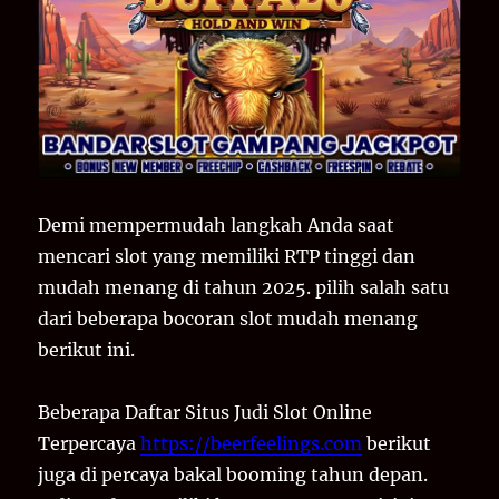
Demi mempermudah langkah Anda saat
mencari slot yang memiliki RTP tinggi dan
mudah menang di tahun 2025. pilih salah satu
dari beberapa bocoran slot mudah menang
berikut ini.
Beberapa Daftar Situs Judi Slot Online
Terpercaya
https://beerfeelings.com
berikut
juga di percaya bakal booming tahun depan.