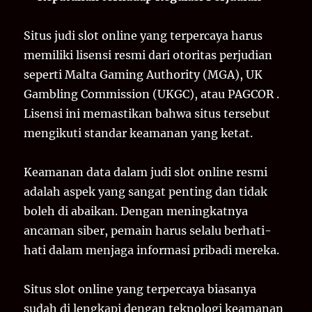
Situs judi slot online yang terpercaya harus
memiliki lisensi resmi dari otoritas perjudian
seperti Malta Gaming Authority (MGA), UK
Gambling Commission (UKGC), atau PAGCOR .
Lisensi ini memastikan bahwa situs tersebut
mengikuti standar keamanan yang ketat.
Keamanan data dalam judi slot online resmi
adalah aspek yang sangat penting dan tidak
boleh di abaikan. Dengan meningkatnya
ancaman siber, pemain harus selalu berhati-
hati dalam menjaga informasi pribadi mereka.
Situs slot online yang terpercaya biasanya
sudah di lengkapi dengan teknologi keamanan