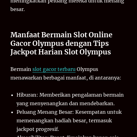
meningkatkan peluang mereka untuk menang
besar.
Manfaat Bermain Slot Online
Gacor Olympus dengan Tips
Jackpot Harian Slot Olympus
Bermain
slot gacor terbaru
Olympus
menawarkan berbagai manfaat, di antaranya:
Hiburan: Memberikan pengalaman bermain
yang menyenangkan dan mendebarkan.
Peluang Menang Besar: Kesempatan untuk
memenangkan hadiah besar, termasuk
jackpot progresif.