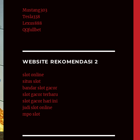
Mustang303
Tesla338
Lexus888
QQfullbet
WEBSITE REKOMENDASI 2
slot online
situs slot
bandar slot gacor
slot gacor terbaru
slot gacor hari ini
judi slot online
mpo slot