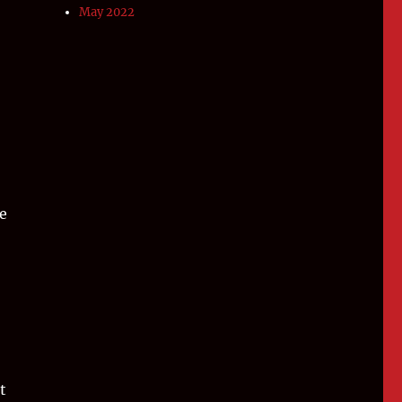
May 2022
e
t