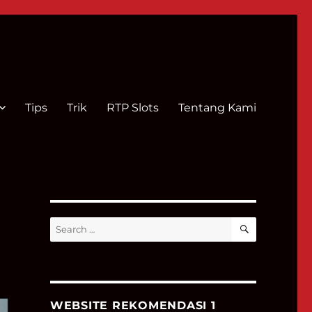
Tips
Trik
RTP Slots
Tentang Kami
SEARCH
Search
for:
WEBSITE REKOMENDASI 1