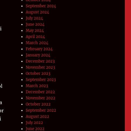
September 2024
August 2024
July 2024
June 2024
i
May 2024
April 2024
March 2024
February 2024
January 2024
December 2023
November 2023
October 2023
September 2023
l
March 2023
December 2022
November 2022
a
October 2022
or
September 2022
August 2022
i
July 2022
June 2022