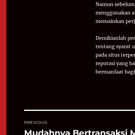
Namun sebelum i
menggunakan ak
memainkan perj
Demikianlah pen
tentang syarat 
pada situs terp
reputasi yang ba
bermanfaat bag
Post
PREVIOUS
navigation
Mudahnya Bertransaksi Me
Previous