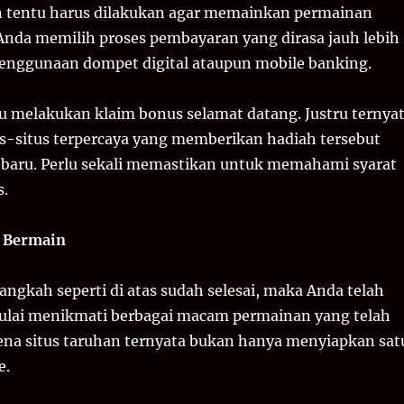
n tentu harus dilakukan agar memainkan permainan
Anda memilih proses pembayaran yang dirasa jauh lebih
enggunaan dompet digital ataupun mobile banking.
tu melakukan klaim bonus selamat datang.
Justru ternya
us-situs terpercaya yang memberikan hadiah tersebut
baru. Perlu sekali memastikan untuk memahami syarat
s.
i Bermain
langkah seperti di atas sudah selesai, maka Anda telah
ulai menikmati berbagai macam permainan yang telah
ena situs taruhan ternyata bukan hanya menyiapkan sat
e.