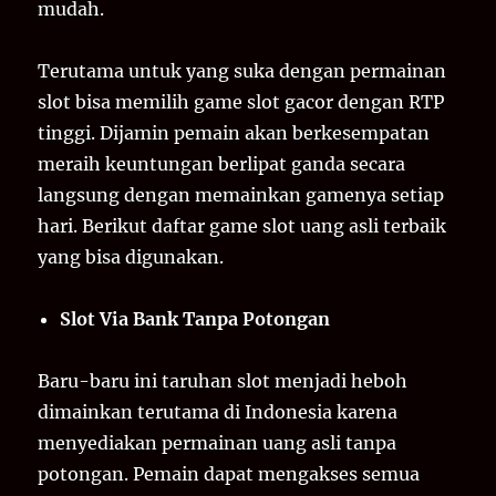
mudah.
Terutama untuk yang suka dengan permainan
slot bisa memilih game slot gacor dengan RTP
tinggi. Dijamin pemain akan berkesempatan
meraih keuntungan berlipat ganda secara
langsung dengan memainkan gamenya setiap
hari. Berikut daftar game slot uang asli terbaik
yang bisa digunakan.
Slot Via Bank Tanpa Potongan
Baru-baru ini taruhan slot menjadi heboh
dimainkan terutama di Indonesia karena
menyediakan permainan uang asli tanpa
potongan. Pemain dapat mengakses semua