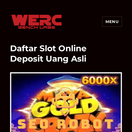
MENU
Werc Bench Labs
Daftar Slot Online
Deposit Uang Asli