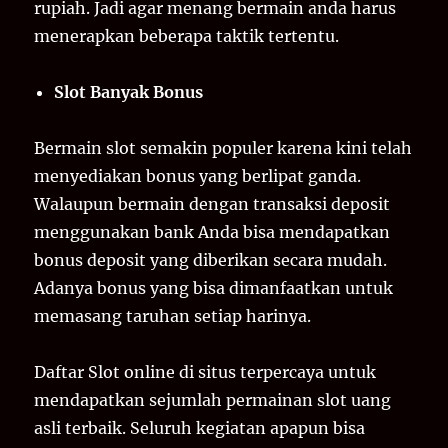
rupiah. Jadi agar menang bermain anda harus
menerapkan beberapa taktik tertentu.
Slot Banyak Bonus
Bermain slot semakin populer karena kini telah
menyediakan bonus yang berlipat ganda.
Walaupun bermain dengan transaksi deposit
menggunakan bank Anda bisa mendapatkan
bonus deposit yang diberikan secara mudah.
Adanya bonus yang bisa dimanfaatkan untuk
memasang taruhan setiap harinya.
Daftar Slot online di situs terpercaya untuk
mendapatkan sejumlah permainan slot uang
asli terbaik. Seluruh kegiatan apapun bisa