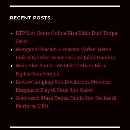
RECENT POSTS
RTP Slot Game Online Bisa Bikin Duit Tanpa
Setor
Mengenal Macam – macam Variasi Game
Link Situs Slot Gacor Hari Ini Joker Gaming
Main Slot Bonus 100 Efek Terbaru Bikin
Ngiler Para Pemain
Review Lengkap Slot Devilicious Provider
Pragmatic Play di Situs Slot Gacor
Gambaran Masa Depan Dunia Slot Online di
Platform MPO