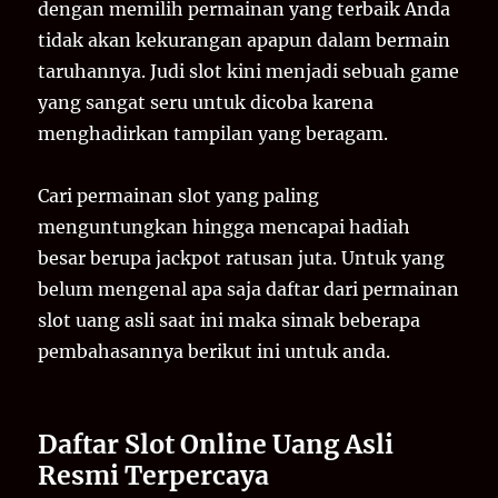
dengan memilih permainan yang terbaik Anda
tidak akan kekurangan apapun dalam bermain
taruhannya. Judi slot kini menjadi sebuah game
yang sangat seru untuk dicoba karena
menghadirkan tampilan yang beragam.
Cari permainan slot yang paling
menguntungkan hingga mencapai hadiah
besar berupa jackpot ratusan juta. Untuk yang
belum mengenal apa saja daftar dari permainan
slot uang asli saat ini maka simak beberapa
pembahasannya berikut ini untuk anda.
Daftar Slot Online Uang Asli
Resmi Terpercaya